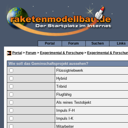
Portal
Forum
Suchen
Links
Portal
>
Forum
>
Experimental & Forschung
>
Experimental & Forschu
Wie soll das Geminschaftsprojekt aussehen?
Flüssigtriebwerk
Hybrid
Tribrid
Flugfähig
Als reines Testobjekt
Impuls F-H
Impuls I-K
Mitarbeiter