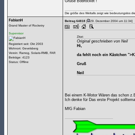
Grüße Bobrocket !
Die größe des Weltalls zeigt wie bedeutungslos die
FabianH
Beitrag 64818
[
29. Dezember 2004 um 11:34]
Grand Master of Rocketry
Supervisor
Zitat:
Original geschrieben von Neil
Registriert seit: Okt 2003
Hi,
Wohnort: Gevelsberg
Verein: Ramog, Solaris-RMB, FAR
da fehlt noch ein Kästchen ">K
Beiträge: 4123
Status: Offline
Gruß
Neil
Bei einem K-Motor Wären das schon z.B
Ich denke für Das erste Projekt solltema
MfG Fabian