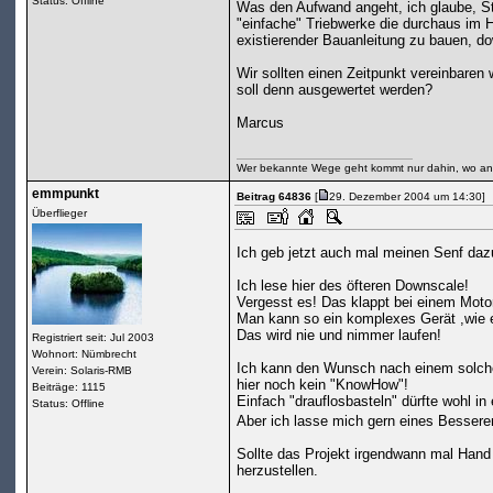
Status: Offline
Was den Aufwand angeht, ich glaube, St
"einfache" Triebwerke die durchaus im H
existierender Bauanleitung zu bauen, do
Wir sollten einen Zeitpunkt vereinbaren
soll denn ausgewertet werden?
Marcus
Wer bekannte Wege geht kommt nur dahin, wo an
emmpunkt
Beitrag 64836
[
29. Dezember 2004 um 14:30]
Überflieger
Ich geb jetzt auch mal meinen Senf dazu
Ich lese hier des öfteren Downscale!
Vergesst es! Das klappt bei einem Motor
Man kann so ein komplexes Gerät ,wie ei
Das wird nie und nimmer laufen!
Registriert seit: Jul 2003
Wohnort: Nümbrecht
Ich kann den Wunsch nach einem solche 
Verein: Solaris-RMB
hier noch kein "KnowHow"!
Beiträge: 1115
Einfach "drauflosbasteln" dürfte wohl i
Status: Offline
Aber ich lasse mich gern eines Bessere
Sollte das Projekt irgendwann mal Hand 
herzustellen.