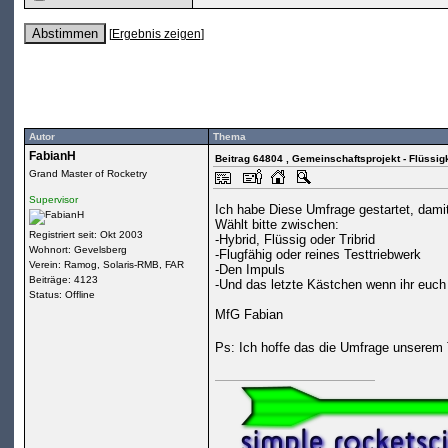
[
Ergebnis zeigen
]
Autor
Thema
FabianH
Beitrag 64804
, Gemeinschaftsprojekt - Flüssig
Grand Master of Rocketry
Supervisor
Ich habe Diese Umfrage gestartet, damit
Wählt bitte zwischen:
Registriert seit: Okt 2003
-Hybrid, Flüssig oder Tribrid
Wohnort: Gevelsberg
-Flugfähig oder reines Testtriebwerk
Verein: Ramog, Solaris-RMB, FAR
-Den Impuls
Beiträge: 4123
-Und das letzte Kästchen wenn ihr euch 
Status: Offline
MfG Fabian
Ps: Ich hoffe das die Umfrage unserem