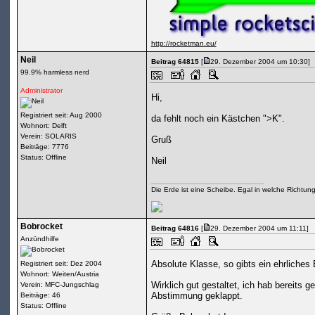
http://rocketman.eu/
Neil
Beitrag 64815
[
29. Dezember 2004 um 10:30]
99.9% harmless nerd
Administrator
Hi,
Registriert seit: Aug 2000
da fehlt noch ein Kästchen ">K".
Wohnort: Delft
Verein: SOLARIS
Gruß
Beiträge: 7776
Status: Offline
Neil
Die Erde ist eine Scheibe. Egal in welche Richtun
Bobrocket
Beitrag 64816
[
29. Dezember 2004 um 11:11]
Anzündhilfe
Absolute Klasse, so gibts ein ehrliche
Registriert seit: Dez 2004
Wohnort: Weiten/Austria
Wirklich gut gestaltet, ich hab bereits 
Verein: MFC-Jungschlag
Abstimmung geklappt.
Beiträge: 46
Status: Offline