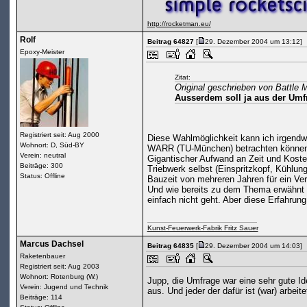
http://rocketman.eu/
Rolf
Beitrag 64827
[
29. Dezember 2004 um 13:12]
Epoxy-Meister
Zitat:
Original geschrieben von Battle
Ausserdem soll ja aus der Umf
Registriert seit: Aug 2000
Diese Wahlmöglichkeit kann ich irgendwie
Wohnort: D, Süd-BY
WARR (TU-München) betrachten könne
Verein: neutral
Gigantischer Aufwand an Zeit und Kosten!
Beiträge: 300
Triebwerk selbst (Einspritzkopf, Kühlun
Status: Offline
Bauzeit von mehreren Jahren für ein Ver
Und wie bereits zu dem Thema erwähnt 
einfach nicht geht. Aber diese Erfahru
Kunst-Feuerwerk-Fabrik Fritz Sauer
Marcus Dachsel
Beitrag 64835
[
29. Dezember 2004 um 14:03]
Raketenbauer
Registriert seit: Aug 2003
Wohnort: Rotenburg (W.)
Jupp, die Umfrage war eine sehr gute Id
Verein: Jugend und Technik
aus. Und jeder der dafür ist (war) arbeite
Beiträge: 114