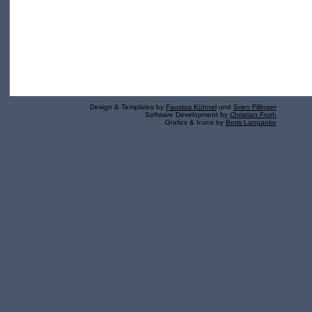
Design & Templates by
Faustus Kühnel
und
Sven Fillinger
Software Development by
Christian Fruth
Grafics & Icons by
Boris Langanke