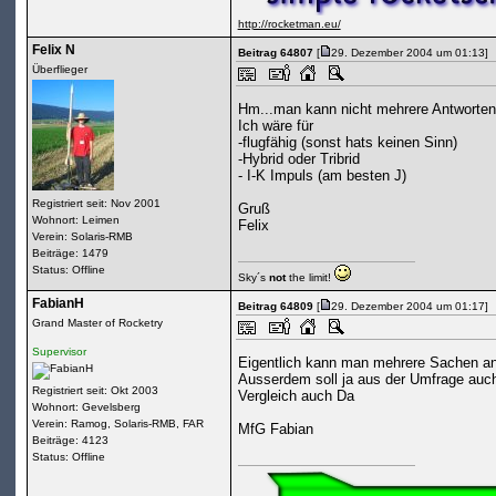
http://rocketman.eu/
Felix N
Beitrag 64807
[
29. Dezember 2004 um 01:13]
Überflieger
Hm...man kann nicht mehrere Antworten
Ich wäre für
-flugfähig (sonst hats keinen Sinn)
-Hybrid oder Tribrid
- I-K Impuls (am besten J)
Registriert seit: Nov 2001
Gruß
Wohnort: Leimen
Felix
Verein: Solaris-RMB
Beiträge: 1479
Status: Offline
Sky´s
not
the limit!
FabianH
Beitrag 64809
[
29. Dezember 2004 um 01:17]
Grand Master of Rocketry
Supervisor
Eigentlich kann man mehrere Sachen ank
Ausserdem soll ja aus der Umfrage auch 
Registriert seit: Okt 2003
Vergleich auch Da
Wohnort: Gevelsberg
Verein: Ramog, Solaris-RMB, FAR
MfG Fabian
Beiträge: 4123
Status: Offline