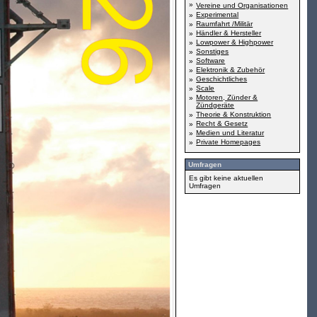
»
Vereine und Organisationen
Experimental
»
Raumfahrt /Militär
»
Händler & Hersteller
»
Lowpower & Highpower
»
Sonstiges
»
Software
»
Elektronik & Zubehör
»
Geschichtliches
»
Scale
»
Motoren, Zünder &
»
Zündgeräte
Theorie & Konstruktion
»
Recht & Gesetz
»
Medien und Literatur
»
Private Homepages
»
Umfragen
Es gibt keine aktuellen
Umfragen