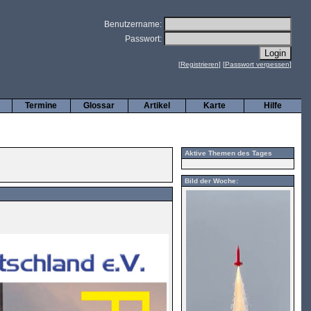
Benutzername:
Passwort:
[
Registrieren
] [
Passwort vergessen
]
Termine
Glossar
Artikel
Karte
Hilfe
Aktive Themen des Tages
Bild der Woche: