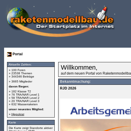
Portal
Aktuelle Zahlen:
Willkommen,
» 100 Foren
auf dem neuen Portal von Raketenmodellba
» 23538 Themen
» 344346 Beiträge
Bekanntmachung:
» 3665 Mitglieder
davon fliegen:
RJD 2026
» 182 Klasse T2
» 76 TRA/NAR Level 1
» 58 TRA/NAR Level 2
» 20 TRA/NAR Level 3
» 632 Wasserraketen
unser neuestes Mitglied:
»
Hippokrat
Karte
Die Karte zeigt Standorte aktiver