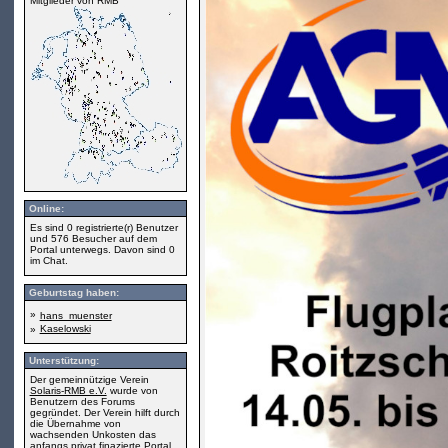
Mitglieder von RMB
Online:
Es sind 0 registrierte(r) Benutzer
und 576 Besucher auf dem
Portal unterwegs. Davon sind 0
im Chat.
Geburtstag haben:
»
hans_muenster
Kaselowski
»
Unterstützung:
Der gemeinnützige Verein
Solaris-RMB e.V.
wurde von
Benutzern des Forums
gegründet. Der Verein hilft durch
die Übernahme von
wachsenden Unkosten das
anfangs privat finazierte Portal