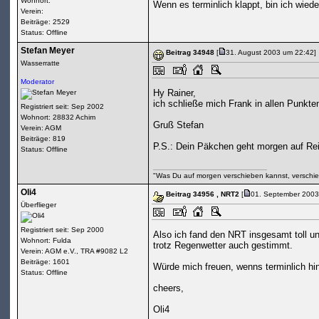
Wohnort:
Wenn es terminlich klappt, bin ich wiede
Verein:
Beiträge: 2529
Status: Offline
Stefan Meyer
Beitrag 34948
[
31. August 2003 um 22:42]
Wasserratte
Moderator
Hy Rainer,
ich schließe mich Frank in allen Punkten 
Registriert seit: Sep 2002
Wohnort: 28832 Achim
Gruß Stefan
Verein: AGM
Beiträge: 819
P.S.: Dein Päkchen geht morgen auf Re
Status: Offline
"Was Du auf morgen verschieben kannst, verschie
Oli4
Beitrag 34956
, NRT2
[
01. September 2003
Überflieger
Registriert seit: Sep 2000
Also ich fand den NRT insgesamt toll u
Wohnort: Fulda
trotz Regenwetter auch gestimmt.
Verein: AGM e.V., TRA #9082 L2
Beiträge: 1601
Würde mich freuen, wenns terminlich hi
Status: Offline
cheers,
Oli4