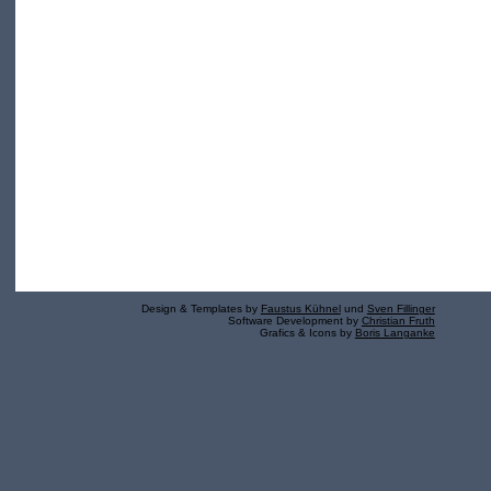
Design & Templates by
Faustus Kühnel
und
Sven Fillinger
Software Development by
Christian Fruth
Grafics & Icons by
Boris Langanke