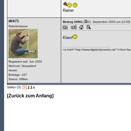
Rainer
dirk71
Beitrag 34961
[
01. September 2003 um 14:35]
Raketenbauer
Klaro!
<a href="http://www.digital-dynamics.de"><font f
Registriert seit: Jun 2002
Wohnort: Düsseldorf
Verein:
Beiträge: 167
Status: Offline
[1]
Seiten (3):
2
3
»
[
Zurück zum Anfang
]