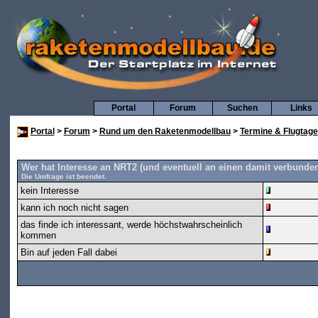
Portal
Forum
Suchen
Links
Portal
>
Forum
>
Rund um den Raketenmodellbau
>
Termine & Flugtage
Wer hat Interesse an NRT2 (und eventuell an einen damit verbunde
Die Umfrage ist beendet.
kein Interesse
kann ich noch nicht sagen
das finde ich interessant, werde höchstwahrscheinlich
kommen
Bin auf jeden Fall dabei