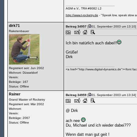
AGM e.V., TRA #9082 L2
http://www.t-rocketry.de
- "Speak low, speak slow a
dirk71
Beitrag 34957
[
01. September 2003 um 13:10]
Raketenbauer
Ich bin natürlich auch dabei!!
Grüße!
Dirk
Registriert seit: Jun 2002
<a href="http://www.digital-dynamics.de"><font f
Wohnort: Düsseldorf
Verein:
Beiträge: 167
Status: Offline
Rainer
Beitrag 34959
[
01. September 2003 um 13:34]
Grand Master of Rocketry
Registriert seit: Mär 2002
Wohnort:
@ Dirk
Verein:
Beiträge: 2067
ach nee
Status: Offline
Du, Michael und ich wieder dabei???
Wenn datt man gut geit !