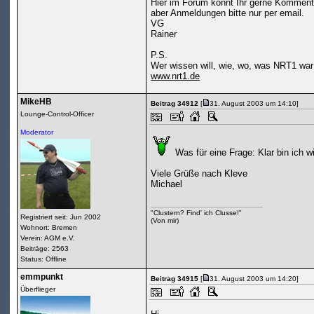
Hier im Forum könnt Ihr gerne Komment
aber Anmeldungen bitte nur per email.
VG
Rainer
P.S.
Wer wissen will, wie, wo, was NRT1 war b
www.nrt1.de
MikeHB
Beitrag 34912
[
31. August 2003 um 14:10]
Lounge-Control-Officer
Moderator
Was für eine Frage: Klar bin ich 
Viele Grüße nach Kleve
Michael
"Clustern? Find' ich Clusse!"
Registriert seit: Jun 2002
(Von mir)
Wohnort: Bremen
Verein: AGM e.V.
Beiträge: 2563
Status: Offline
emmpunkt
Beitrag 34915
[
31. August 2003 um 14:20]
Überflieger