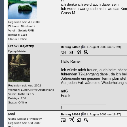
Hi,
ich denke ich werd auch dabei sein.
Ich weiss zwar gerade nicht wo das Kern
Gruss M.
Registriert seit: Jul 2003
Wohnort: Nümbrecht
Verein: Solaris-RMB
Beiträge: 1115
Status: Offline
Frank Grajetzky
Beitrag 34922
[
31. August 2003 um 17:59]
Epoxy-Meister
Hallo Rainer
Ich würde mich freuen, auch beim nächs
führenden T2-Lehrgang dabei, da ich be
Jahresende ein genauer Terminplan ste
Auf jeden Fall wäre eine Wiederholung 
Registriert seit: Aug 2002
Wohnort: Lünen/NRW/Deutschland
mfG
Verein: RAMOG e.V.
Frank
Beiträge: 256
Status: Offline
]
pegi
Beitrag 34936
[
31. August 2003 um 19:47]
Grand Master of Rocketry
Registriert seit: Okt 2000