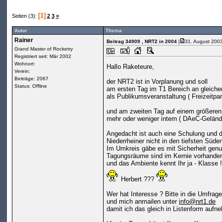
[1]
Seiten (3):
2
3
»
Autor
Thema
Rainer
Beitrag 34909
, NRT2 in 2004
[
31. August 200
Grand Master of Rocketry
Registriert seit: Mär 2002
Wohnort:
Hallo Raketeure,
Verein:
Beiträge: 2067
der NRT2 ist in Vorplanung und soll
Status: Offline
am ersten Tag im T1 Bereich an gleicher
als Publikumsveranstaltung ( Freizeitpa
und am zweiten Tag auf einem größeren
mehr oder weniger intern ( DAeC-Gelände
Angedacht ist auch eine Schulung und d
Niederrheiner nicht in den tiefsten Süd
Im Umkreis gäbe es mit Sicherheit genu
Tagungsräume sind im Kernie vorhande
und das Ambiente kennt Ihr ja - Klasse 
Herbert ???
Wer hat Interesse ? Bitte in die Umfrage
und mich anmailen unter
info@nrt1.de
damit ich das gleich in Listenform auf