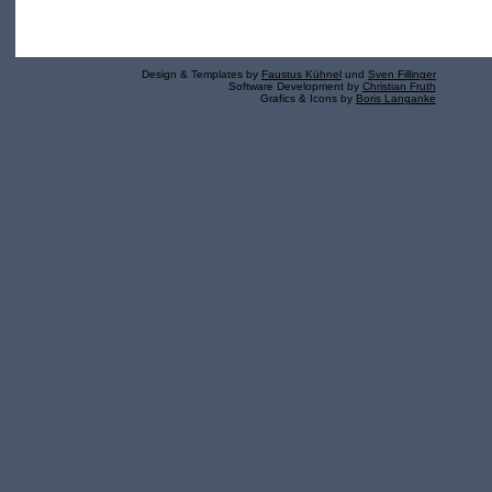
Design & Templates by
Faustus Kühnel
und
Sven Fillinger
Software Development by
Christian Fruth
Grafics & Icons by
Boris Langanke