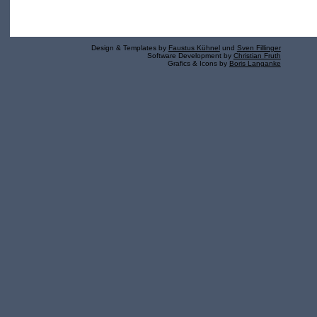
Design & Templates by
Faustus Kühnel
und
Sven Fillinger
Software Development by
Christian Fruth
Grafics & Icons by
Boris Langanke