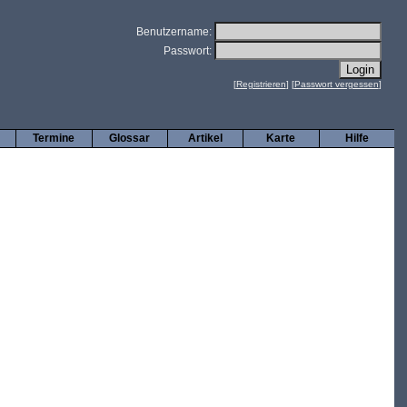
Benutzername:
Passwort:
[
Registrieren
] [
Passwort vergessen
]
Termine
Glossar
Artikel
Karte
Hilfe