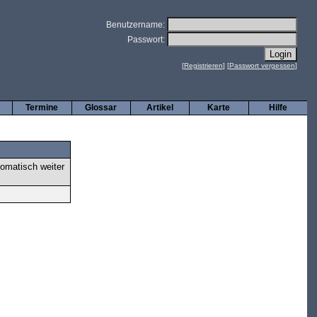
Benutzername:
Passwort:
[
Registrieren
] [
Passwort vergessen
]
Termine
Glossar
Artikel
Karte
Hilfe
tomatisch weiter