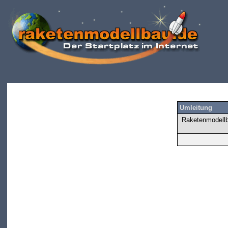
Umleitung
Raketenmodellba