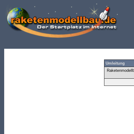
Umleitung
Raketenmodellba