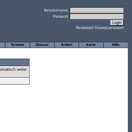
Benutzername:
Passwort:
[
Registrieren
] [
Passwort vergessen
]
Termine
Glossar
Artikel
Karte
Hilfe
tomatisch weiter