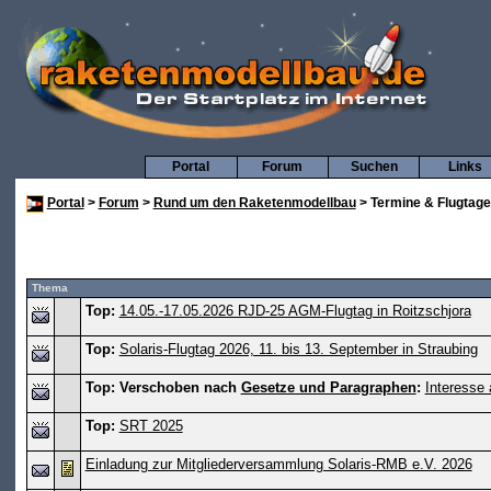
Portal
Forum
Suchen
Links
Portal
>
Forum
>
Rund um den Raketenmodellbau
> Termine & Flugtage
Thema
Top:
14.05.-17.05.2026 RJD-25 AGM-Flugtag in Roitzschjora
Top:
Solaris-Flugtag 2026, 11. bis 13. September in Straubing
Top:
Verschoben nach
Gesetze und Paragraphen
:
Interesse
Top:
SRT 2025
Einladung zur Mitgliederversammlung Solaris-RMB e.V. 2026