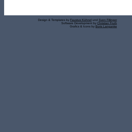
Design & Templates by
Faustus Kühnel
und
Sven Fillinger
Software Development by
Christian Fruth
Grafics & Icons by
Boris Langanke