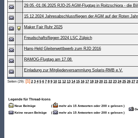
29.05.-01.06.2025 RJD-25 AGM-Flugtag in Roitzschjora - die Bil
15.12.2024 Jahresabschlussfliegen der AGM auf der Roten Jah
Maker Fair Ruhr 2025
Freudschaftsfliegen 2024 LSC Zülpich
Hans-Held Gleiterwettbwerb zum RJD 2016
RAMOG-Flugtag am 17.08.
Einladung zur Mitgliederversammlung Solaris-RMB e.V.
[1]
Seiten (29):
2
3
4
5
6
7
8
9
10
11
12
13
14
15
16
17
18
19
20
21
22
23
24
25
26
27
2
Legende für Thread-Icons
Neue Beiträge
(
mehr als 15 Antworten oder 200 x gelesen )
Ge
Keine neuen Beiträge
(
mehr als 15 Antworten oder 200 x gelesen )