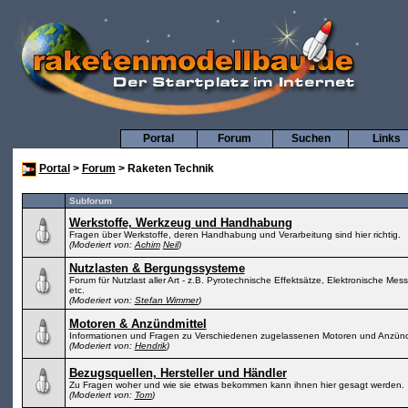
Portal
Forum
Suchen
Links
Portal
>
Forum
> Raketen Technik
Subforum
Werkstoffe, Werkzeug und Handhabung
Fragen über Werkstoffe, deren Handhabung und Verarbeitung sind hier richtig.
(Moderiert von:
Achim
Neil
)
Nutzlasten & Bergungssysteme
Forum für Nutzlast aller Art - z.B. Pyrotechnische Effektsätze, Elektronische M
etc.
(Moderiert von:
Stefan Wimmer
)
Motoren & Anzündmittel
Informationen und Fragen zu Verschiedenen zugelassenen Motoren und Anzündm
(Moderiert von:
Hendrik
)
Bezugsquellen, Hersteller und Händler
Zu Fragen woher und wie sie etwas bekommen kann ihnen hier gesagt werden.
(Moderiert von:
Tom
)