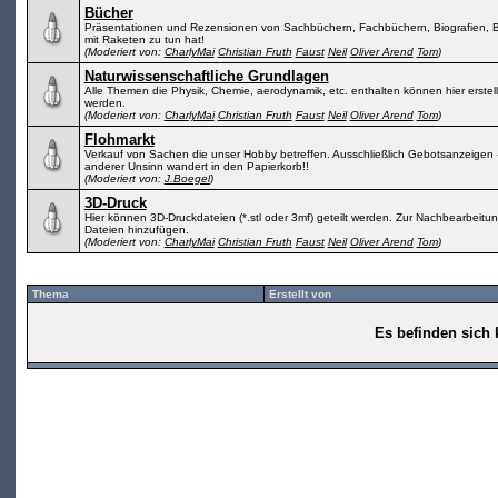
Bücher
Präsentationen und Rezensionen von Sachbüchern, Fachbüchern, Biografien, Bell
mit Raketen zu tun hat!
(Moderiert von:
CharlyMai
Christian Fruth
Faust
Neil
Oliver Arend
Tom
)
Naturwissenschaftliche Grundlagen
Alle Themen die Physik, Chemie, aerodynamik, etc. enthalten können hier erstel
werden.
(Moderiert von:
CharlyMai
Christian Fruth
Faust
Neil
Oliver Arend
Tom
)
Flohmarkt
Verkauf von Sachen die unser Hobby betreffen. Ausschließlich Gebotsanzeigen
anderer Unsinn wandert in den Papierkorb!!
(Moderiert von:
J.Boegel
)
3D-Druck
Hier können 3D-Druckdateien (*.stl oder 3mf) geteilt werden. Zur Nachbearbeit
Dateien hinzufügen.
(Moderiert von:
CharlyMai
Christian Fruth
Faust
Neil
Oliver Arend
Tom
)
Thema
Erstellt von
Es befinden sich