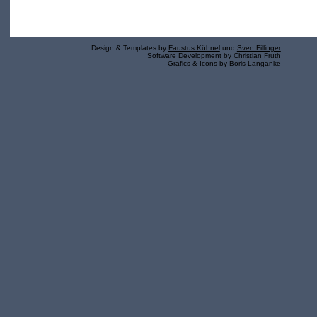
Design & Templates by
Faustus Kühnel
und
Sven Fillinger
Software Development by
Christian Fruth
Grafics & Icons by
Boris Langanke