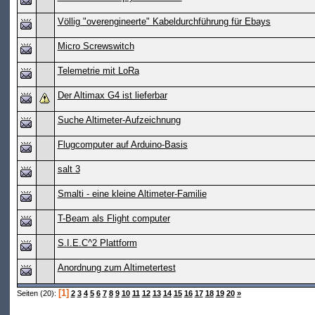
Völlig "overengineerte" Kabeldurchführung für Ebays
Micro Screwswitch
Telemetrie mit LoRa
Der Altimax G4 ist lieferbar
Suche Altimeter-Aufzeichnung
Flugcomputer auf Arduino-Basis
salt 3
Smalti - eine kleine Altimeter-Familie
T-Beam als Flight computer
S.I.E.C^2 Plattform
Anordnung zum Altimetertest
[1]
Seiten (20):
2
3
4
5
6
7
8
9
10
11
12
13
14
15
16
17
18
19
20
»