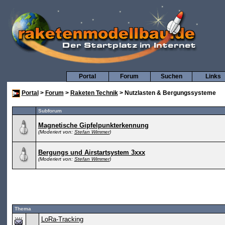
Portal
Forum
Suchen
Links
Portal
>
Forum
>
Raketen Technik
> Nutzlasten & Bergungssysteme
Subforum
Magnetische Gipfelpunkterkennung
(Moderiert von:
Stefan Wimmer
)
Bergungs und Airstartsystem 3xxx
(Moderiert von:
Stefan Wimmer
)
Thema
LoRa-Tracking