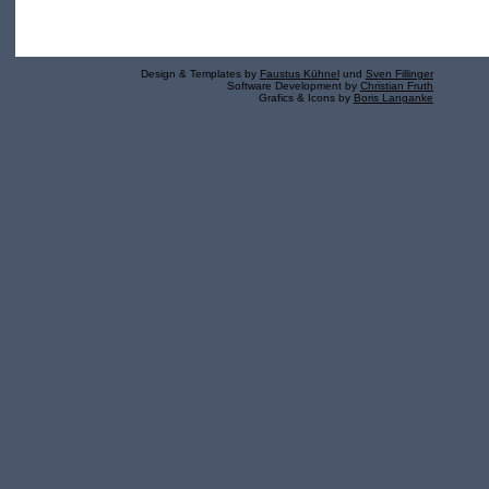
Design & Templates by
Faustus Kühnel
und
Sven Fillinger
Software Development by
Christian Fruth
Grafics & Icons by
Boris Langanke