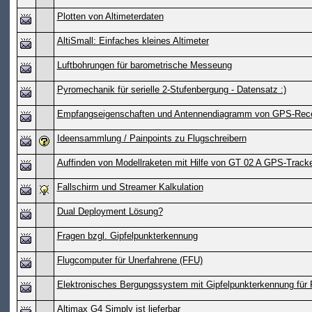
Plotten von Altimeterdaten
AltiSmall: Einfaches kleines Altimeter
Luftbohrungen für barometrische Messeung
Pyromechanik für serielle 2-Stufenbergung - Datensatz :)
Empfangseigenschaften und Antennendiagramm von GPS-Rece
Ideensammlung / Painpoints zu Flugschreibern
Auffinden von Modellraketen mit Hilfe von GT 02 A GPS-Track
Fallschirm und Streamer Kalkulation
Dual Deployment Lösung?
Fragen bzgl. Gipfelpunkterkennung
Flugcomputer für Unerfahrene (FFU)
Elektronisches Bergungssystem mit Gipfelpunkterkennung für
Altimax G4 Simply ist lieferbar