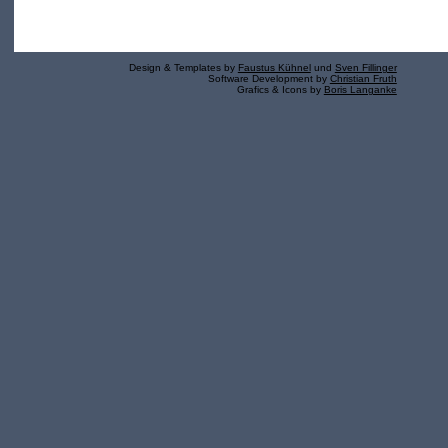
Design & Templates by
Faustus Kühnel
und
Sven Fillinger
Software Development by
Christian Fruth
Grafics & Icons by
Boris Langanke