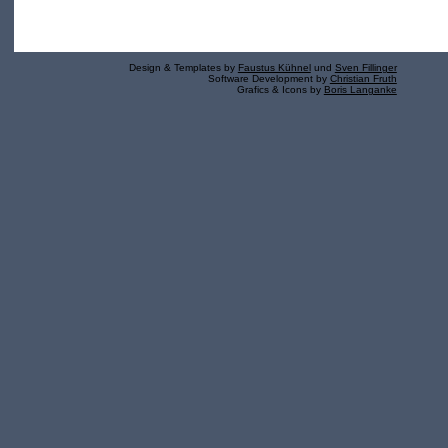
Design & Templates by
Faustus Kühnel
und
Sven Fillinger
Software Development by
Christian Fruth
Grafics & Icons by
Boris Langanke