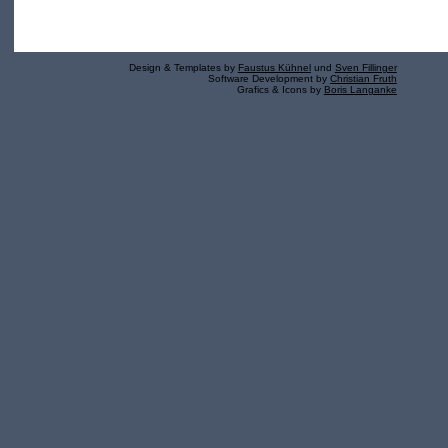
Design & Templates by
Faustus Kühnel
und
Sven Fillinger
Software Development by
Christian Fruth
Grafics & Icons by
Boris Langanke