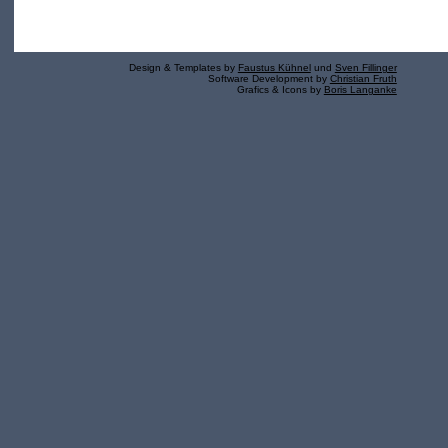
Design & Templates by
Faustus Kühnel
und
Sven Fillinger
Software Development by
Christian Fruth
Grafics & Icons by
Boris Langanke