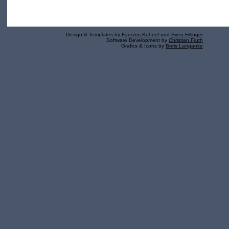
Design & Templates by
Faustus Kühnel
und
Sven Fillinger
Software Development by
Christian Fruth
Grafics & Icons by
Boris Langanke