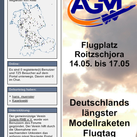
Mitglieder von RMB
Online:
Es sind 0 registrierte(r) Benutzer
und 725 Besucher auf dem
Portal unterwegs. Davon sind 0
im Chat.
Geburtstag haben:
»
hans_muenster
Kaselowski
»
Unterstützung:
Der gemeinnützige Verein
Solaris-RMB e.V.
wurde von
Benutzern des Forums
gegründet. Der Verein hilft durch
die Übernahme von
wachsenden Unkosten das
anfangs privat finazierte Portal