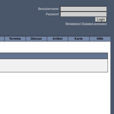
Benutzername:
Passwort:
[
Registrieren
] [
Passwort vergessen
]
Termine
Glossar
Artikel
Karte
Hilfe