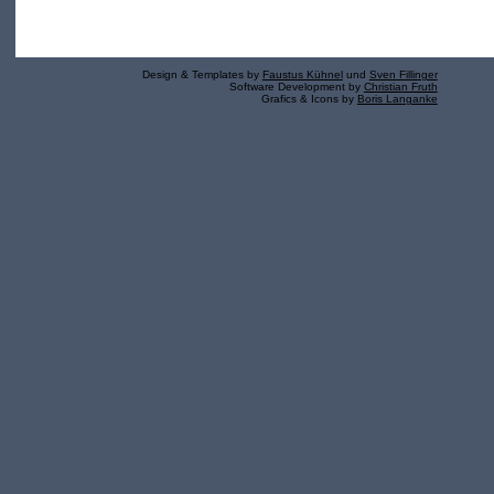
Design & Templates by
Faustus Kühnel
und
Sven Fillinger
Software Development by
Christian Fruth
Grafics & Icons by
Boris Langanke