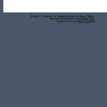
Design & Templates by
Faustus Kühnel
und
Sven Fillinger
Software Development by
Christian Fruth
Grafics & Icons by
Boris Langanke